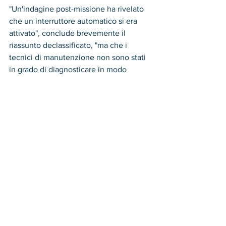
"Un'indagine post-missione ha rivelato 
che un interruttore automatico si era 
attivato", conclude brevemente il 
riassunto declassificato, "ma che i 
tecnici di manutenzione non sono stati 
in grado di diagnosticare in modo 
conclusivo il guasto".
Qualche tempo dopo gli eventi descritti 
nel riassunto, Gaetz ha riferito di essere 
stato mostrato l'immagine ottenuta dal 
pilota durante una visita alla base aerea 
di Eglin.
"Alcuni mesi fa, il mio ufficio ha ricevuto 
una segnalazione protetta dalla base 
aerea di Eglin che indicava un incidente 
UAP che richiedeva la mia attenzione", 