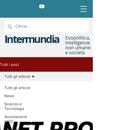
Intermundia
Esopolitica,
Intelligenze
non umane
e società
Tutti i post
Tutti gli articoli
Tutti gli articoli
News
Scienza e
Tecnologia
Avvistamenti
UFO
Coscienza /