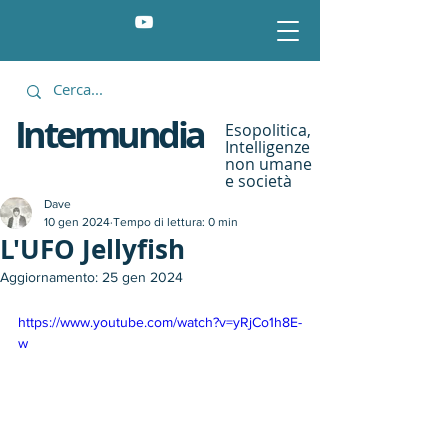
Intermundia
Esopolitica,
Intelligenze
non umane
e società
Dave
10 gen 2024
Tempo di lettura: 0 min
L'UFO Jellyfish
Aggiornamento:
25 gen 2024
https://www.youtube.com/watch?v=yRjCo1h8E-
w