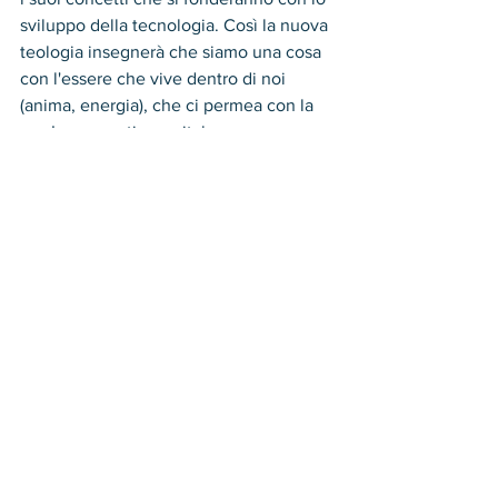
sviluppo della tecnologia. Così la nuova 
teologia insegnerà che siamo una cosa 
con l'essere che vive dentro di noi 
(anima, energia), che ci permea con la 
sua Luce creativa e vitale. 
Questa Luce è Dio, Amore e Giustizia, 
Luce onnisciente e onnipotente da cui 
tutto parte e a cui tutto ritorna: Dio. 
Si insegnerà quindi che gli Universi 
sono gli organi vitali di questo Essere 
Cosmico, mentre i Sistemi Solari e i 
Pianeti sono le cellule del suo corpo e 
gli umani sono i suoi enzimi, che 
devono elaborare e coordinare la vita 
nella cellula.