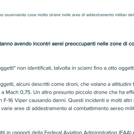
no osservando cose molto strane nelle aree di addestramento militari dell
 stanno avendo incontri aerei preoccupanti nelle zone di 
ggetti" non identificati, talvolta in sciami fino a otto oggetti
oggetti, alcuni descritti come droni, che volano a altitudini
no a Mach 0,75. Un altro presunto piccolo drone che ha eff
un F-16 Viper causando danni. Questi incidenti e molti altri
 a varie aree di addestramento al combattimento aereo mili
tti in rapporti della Federal Aviation Administration (FAA) 