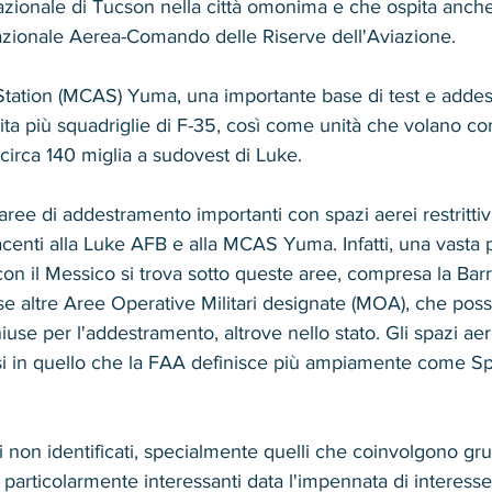
azionale di Tucson nella città omonima e che ospita anche 
azionale Aerea-Comando delle Riserve dell'Aviazione.
Station (MCAS) Yuma, una importante base di test e adde
ta più squadriglie di F-35, così come unità che volano con 
 circa 140 miglia a sudovest di Luke.
aree di addestramento importanti con spazi aerei restritti
iacenti alla Luke AFB e alla MCAS Yuma. Infatti, una vasta 
con il Messico si trova sotto queste aree, compresa la Bar
se altre Aree Operative Militari designate (MOA), che pos
 per l'addestramento, altrove nello stato. Gli spazi aerei 
si in quello che la FAA definisce più ampiamente come S
ti non identificati, specialmente quelli che coinvolgono gru
particolarmente interessanti data l'impennata di interesse 