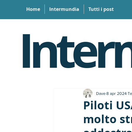
Home
Intermundia
Tutti i post
Inter
Dave
8 apr 2024
Te
Piloti U
molto st