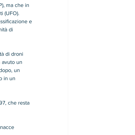
P), ma che in 
ti (UFO).
sificazione e 
ità di 
tà di droni 
a avuto un 
 dopo, un 
o in un 
97, che resta 
inacce 