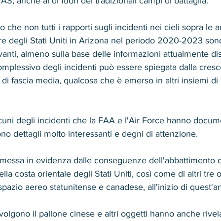
S, anche al di fuori dei tradizionali campi di battaglia.
io che non tutti i rapporti sugli incidenti nei cieli sopra le a
re degli Stati Uniti in Arizona nel periodo 2020-2023 son
anti, almeno sulla base delle informazioni attualmente dis
mplessivo degli incidenti può essere spiegata dalla cresc
i fascia media, qualcosa che è emerso in altri insiemi di da
cuni degli incidenti che la FAA e l'Air Force hanno docum
ono dettagli molto interessanti e degni di attenzione.
a messa in evidenza dalle conseguenze dell'abbattimento d
ella costa orientale degli Stati Uniti, così come di altri tre 
 spazio aereo statunitense e canadese, all'inizio di quest'a
volgono il pallone cinese e altri oggetti hanno anche rivel