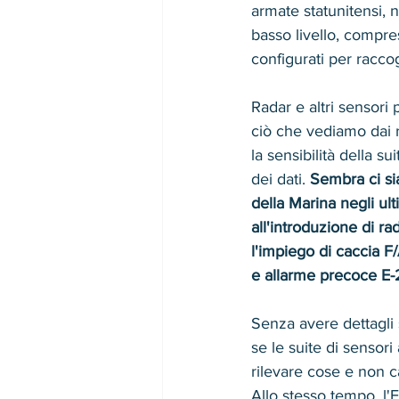
armate statunitensi, 
basso livello, compres
configurati per raccog
Radar e altri sensori
ciò che vediamo dai r
la sensibilità della s
dei dati. 
Sembra ci si
della Marina negli ul
all'introduzione di ra
l'impiego di caccia F
e allarme precoce E
Senza avere dettagli s
se le suite di sensori
rilevare cose e non c
Allo stesso tempo, l'F