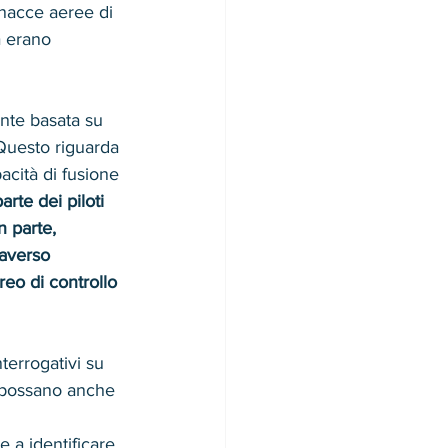
inacce aeree di 
a erano 
ente basata su 
Questo riguarda 
acità di fusione 
te dei piloti 
 parte, 
raverso 
eo di controllo 
terrogativi su 
si possano anche 
e a identificare 