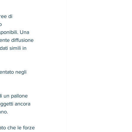
ree di 
o 
ponibili. Una 
ente diffusione 
ti simili in 
entato negli 
i un pallone 
oggetti ancora 
nno.
ato che le forze 