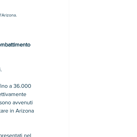
'Arizona.
combattimento 
. 
 fino a 36.000 
ettivamente 
 sono avvenuti 
tare in Arizona 
presentati nel 