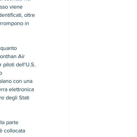
esso viene 
tificati, oltre 
irrompono in 
 quanto 
Monthan Air 
iloti dell'U.S. 
o 
olano con una 
rra elettronica 
e degli Stati 
la parte 
è collocata 