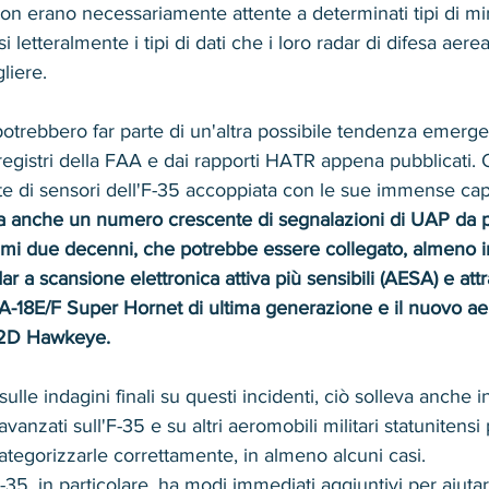
non erano necessariamente attente a determinati tipi di m
i letteralmente i tipi di dati che i loro radar di difesa aere
liere.
 potrebbero far parte di un'altra possibile tendenza emerg
egistri della FAA e dai rapporti HATR appena pubblicati. 
uite di sensori dell'F-35 accoppiata con le sue immense cap
a anche un numero crescente di segnalazioni di UAP da par
timi due decenni, che potrebbe essere collegato, almeno in
dar a scansione elettronica attiva più sensibili (AESA) e att
/A-18E/F Super Hornet di ultima generazione e il nuovo aer
-2D Hawkeye.
ulle indagini finali su questi incidenti, ciò solleva anche in
 avanzati sull'F-35 e su altri aeromobili militari statuniten
ategorizzarle correttamente, in almeno alcuni casi.
-35, in particolare, ha modi immediati aggiuntivi per aiutar