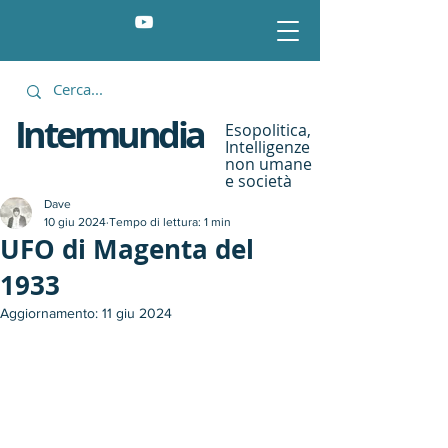
Intermundia
Esopolitica,
Intelligenze
non umane
e società
Dave
10 giu 2024
Tempo di lettura: 1 min
UFO di Magenta del
1933
Aggiornamento:
11 giu 2024