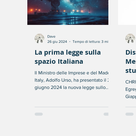
Dave
26 giu 2024
Tempo di lettura: 3 min
La prima legge sulla
Dis
spazio Italiana
Mel
st
Il Ministro delle Imprese e del Made in
Italy, Adolfo Urso, ha presentato il 20
CHR
giugno 2024 la nuova legge sullo
Egre
spazio italiana,...
Giap
espri