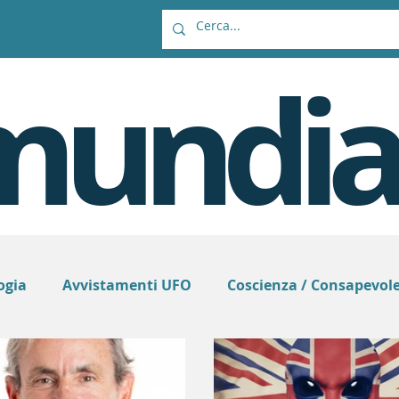
mundia
ogia
Avvistamenti UFO
Coscienza / Consapevol