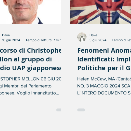
Dave
Dave
10 giu 2024
Tempo di lettura: 7 min
3 giu 2024
Tempo di let
corso di Christopher
Fenomeni Anoma
lon al gruppo di
Identificati: Imp
udio UAP giapponese
Politiche per il
del Regno Unito
ISTOPHER MELLON 06 GIU 2024
Helen McCaw, MA (Cantab
gi Membri del Parlamento
NO. 3 MAGGIO 2024 SCA
ponese, Voglio innanzitutto
L'INTERO DOCUMENTO S
mere il mio profondo rispetto e...
Esecutivo I fenomeni ano
identificati...