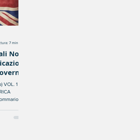
tura: 7 min
li Non
licazioni
 Governo
) VOL. 1
RICA
ommario
mali non